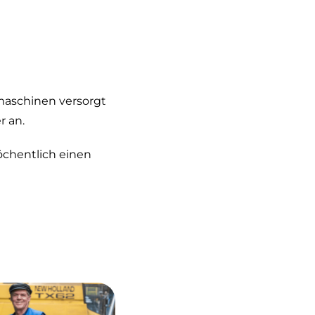
maschinen versorgt
r an.
öchentlich einen