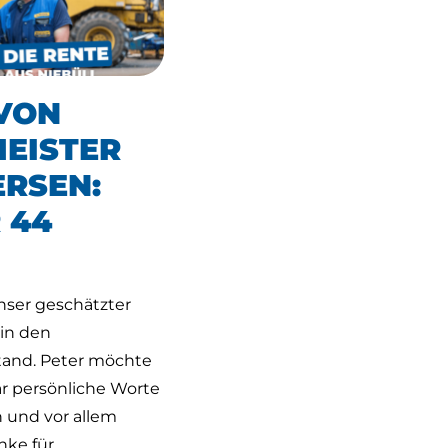
VON
EISTER
ERSEN:
 44
nser geschätzter
 in den
and. Peter möchte
ar persönliche Worte
 und vor allem
nke für…