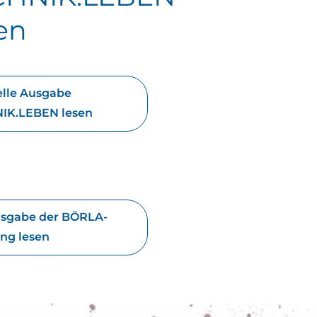
en
elle Ausgabe
IK.LEBEN lesen
usgabe der BÖRLA-
ng lesen