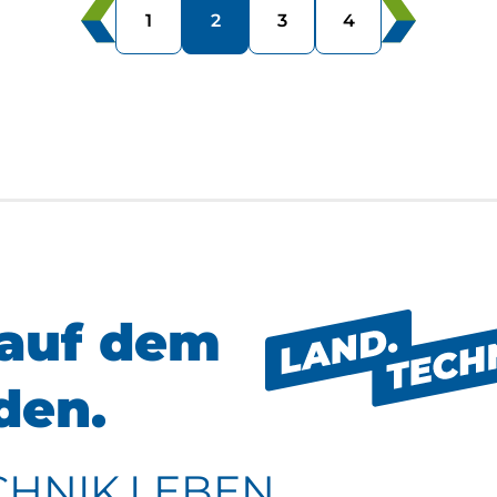
1
2
3
4
auf dem
den.
CHNIK.LEBEN