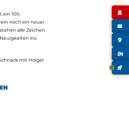
N
 ein 100.
ein noch ein neuer
S
 stehen alle Zeichen
 Neuigkeiten ins
S
G
 Schnack mit Holger
J
11
EN