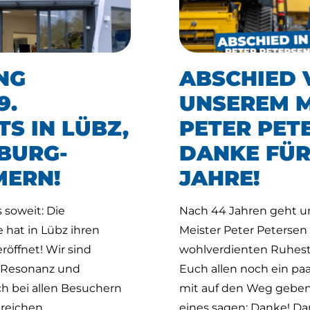
NG
ABSCHIED 
9.
UNSEREM M
S IN LÜBZ,
PETER PET
BURG-
DANKE FÜR
ERN!
JAHRE!
 soweit: Die
Nach 44 Jahren geht u
hat in Lübz ihren
Meister Peter Petersen
röffnet! Wir sind
wohlverdienten Ruhest
r Resonanz und
Euch allen noch ein pa
h bei allen Besuchern
mit auf den Weg geben
lreichen…
eines sagen: Danke! Da