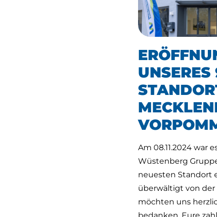
ERÖFFNU
UNSERES 
STANDORT
MECKLEN
VORPOMM
Am 08.11.2024 war es
Wüstenberg Gruppe 
neuesten Standort e
überwältigt von de
möchten uns herzlic
bedanken. Eure zah