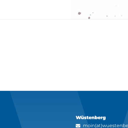
Wüstenberg
moin(at)wuestenbe