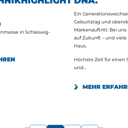
HNIKHIGHLIGHT
DNA.
Ein Generationswechsel,
Geburtstag und obendr
d
Markenauftritt: Bei uns
nmesse in Schleswig-
auf Zukunft – und viele
Haus.
HREN
Höchste Zeit für einen
und…
MEHR ERFAHR