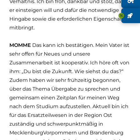
G
Verhältnis. Ich bin froh, dankbar und stolz, dass
er einsteigen will und dafür die notwendige
J
16
Hingabe sowie die erforderlichen Eigenschaften
mitbringt.
MOMME
Das kann ich bestätigen. Mein Vater ist
sehr offen für Neues und unsere
Zusammenarbeit ist kooperativ. Ich höre oft von
ihm: „Du bist die Zukunft. Wie siehst du das?“
Zudem haben wir sehr frühzeitig begonnen,
über das Thema Übergabe zu sprechen und
gemeinsam einen Zeitplan für meinen Weg
nach dem Studium aufzustellen. Aktuell bin ich
für das Ersatzteilwesen in der Region Ost
zuständig und schwerpunktmäßig in
Mecklenburg­Vorpommern und Brandenburg