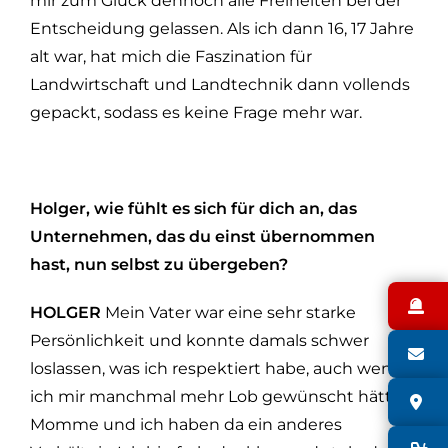
mir zum Glück dennoch alle Freiheiten bei der
Entscheidung gelassen. Als ich dann 16, 17 Jahre
alt war, hat mich die Faszination für
Landwirtschaft und Landtechnik dann vollends
gepackt, sodass es keine Frage mehr war.
Holger, wie fühlt es sich für dich an, das
Unternehmen, das du einst übernommen
hast, nun selbst zu übergeben?
N
HOLGER
Mein Vater war eine sehr starke
Persönlichkeit und konnte damals schwer
S
loslassen, was ich respektiert habe, auch wenn
ich mir manchmal mehr Lob gewünscht hätte.
S
Momme und ich haben da ein anderes