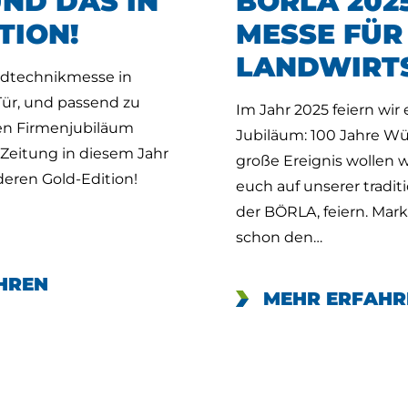
UND DAS IN
BÖRLA 2025
TION!
MESSE FÜR
LANDWIRT
ndtechnikmesse in
Tür, und passend zu
Im Jahr 2025 feiern wir
en Firmenjubiläum
Jubiläum: 100 Jahre Wü
-Zeitung in diesem Jahr
große Ereignis wollen 
deren Gold-Edition!
euch auf unserer tradi
der BÖRLA, feiern. Mark
schon den…
HREN
MEHR ERFAHR