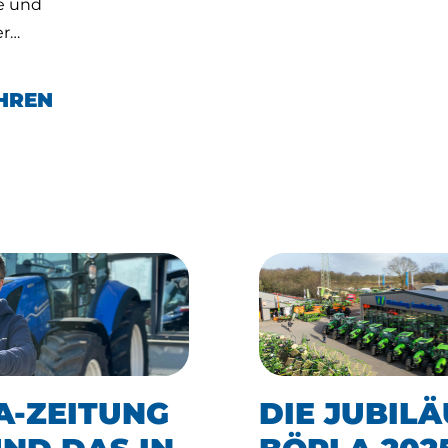
e und
er…
HREN
A-ZEITUNG
DIE JUBIL