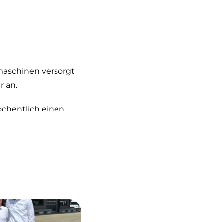
maschinen versorgt
r an.
öchentlich einen