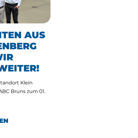
ITEN AUS
ENBERG
WIR
WEITER!
andort Klein
ABC Bruns zum 01.
EN