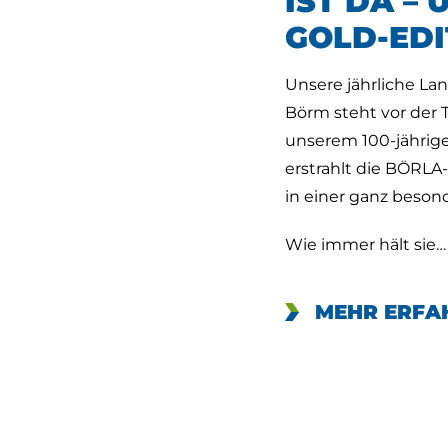
IST DA – 
GOLD-EDI
Unsere jährliche La
Börm steht vor der 
unserem 100-jährig
erstrahlt die BÖRLA
in einer ganz beson
Wie immer hält sie…
MEHR ERFA