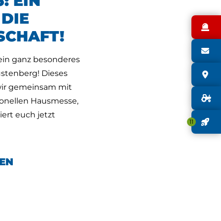
: EIN
 DIE
N
SCHAFT!
S
 ein ganz besonderes
stenberg! Dieses
S
wir gemeinsam mit
G
tionellen Hausmesse,
iert euch jetzt
J
11
EN