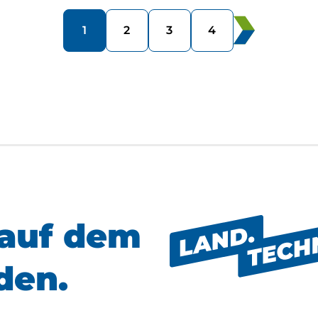
1
2
3
4
auf dem
den.