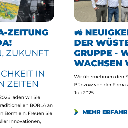
A-ZEITUNG
🚜 NEUIGKE
DA!
DER WÜST
N, ZUKUNFT
GRUPPE - 
WACHSEN 
CHKEIT IN
Wir übernehmen den St
 ZEITEN
Bünzow von der Firma 
Juli 2025.
 2026 laden wir Sie
traditionellen BÖRLA an
MEHR ERFAHR
n Börm ein. Freuen Sie
oller Innovationen,