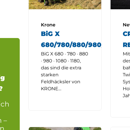
13)
Krone
Ne
BiG X
C
4)
680/780/880/980/1080/11
R
BiG X 680 · 780 · 880
Mi
7)
· 980 · 1080 · 1180,
de
das sind die extra
ba
(3)
starken
Tw
ig
Feldhäcksler von
Sy
?
KRONE…
Hol
Ja
ich
 –
en