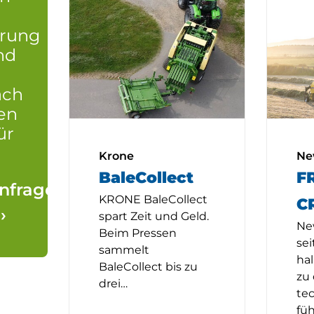
erung
nd
ach
en
ür
Krone
Ne
BaleCollect
F
nfrage
KRONE BaleCollect
C
›
spart Zeit und Geld.
Ne
Beim Pressen
sei
sammelt
ha
BaleCollect bis zu
zu
drei…
te
fü