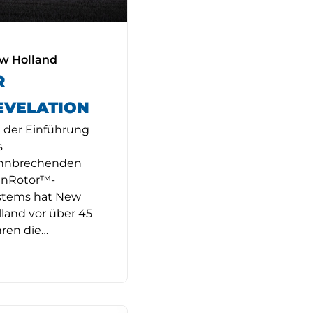
w Holland
R
80
EVELATION
t der Einführung
s
hnbrechenden
inRotor™-
stems hat New
land vor über 45
hren die…