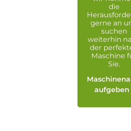
die
Herausford
gerne an u
suchen
weiterhin n
der perfekt
Maschine f
Sie.
Maschinena
aufgeben 