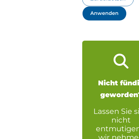
Krone
(
Kuhn
(
New Holland
(3
Schäffer
Nicht fünd
geworden
Lassen Sie s
nicht
entmutigen
wir nehm