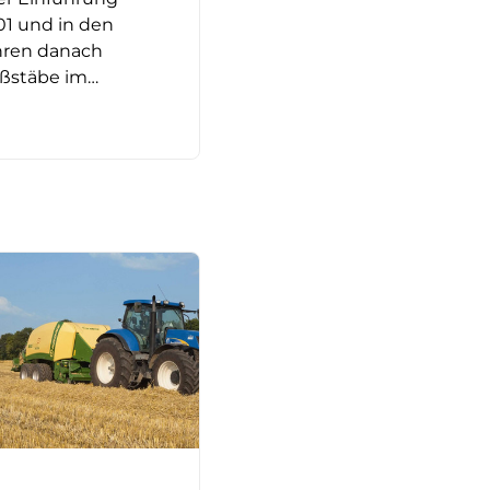
01 und in den
hren danach
ßstäbe im…