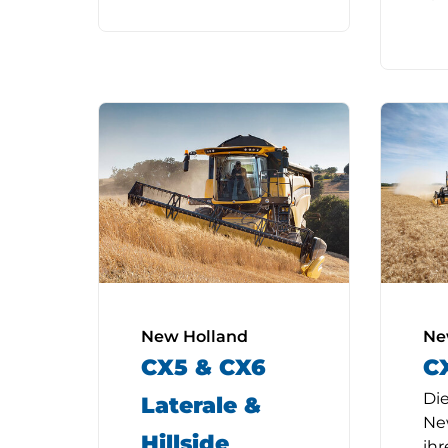
New Holland
Ne
CX5 & CX6
C
Die
Laterale &
Ne
Hillside
ihr