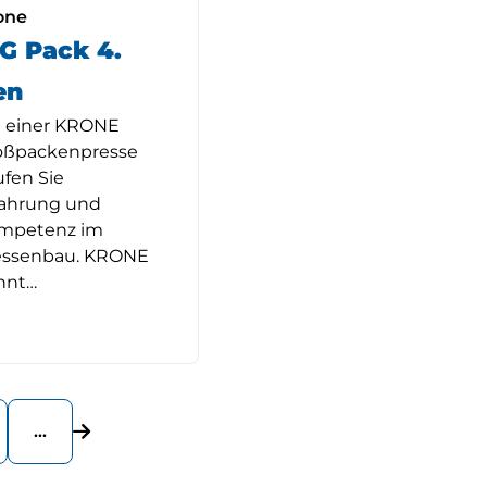
one
G Pack 4.
en
t einer KRONE
oßpackenpresse
ufen Sie
fahrung und
mpetenz im
essenbau. KRONE
nnt…
…