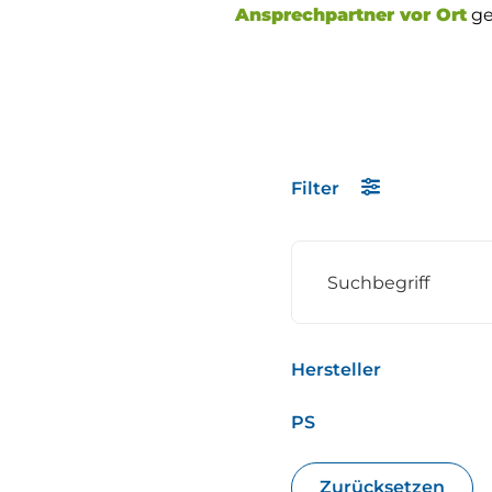
Ansprechpartner vor Ort
ge
Filter
Hersteller
PS
Deutz
(
Zurücksetzen
JCB
(