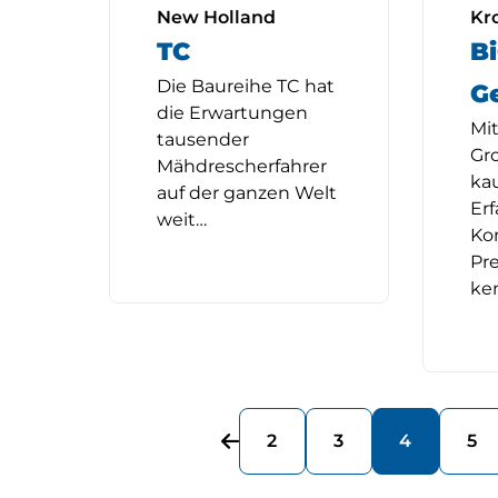
New Holland
Kr
TC
Bi
Die Baureihe TC hat
G
die Erwartungen
Mi
tausender
Gr
Mähdrescherfahrer
ka
auf der ganzen Welt
Er
weit…
Ko
Pr
ke
2
3
4
5