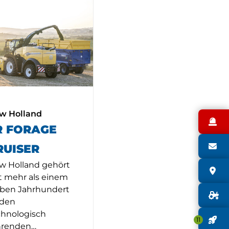
w Holland
N
R FORAGE
S
RUISER
w Holland gehört
S
t mehr als einem
lben Jahrhundert
G
 den
chnologisch
J
11
hrenden…