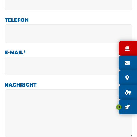
TELEFON
N
E-MAIL
*
S
S
NACHRICHT
G
J
11