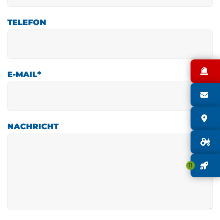
TELEFON
N
E-MAIL
*
S
S
NACHRICHT
G
J
11