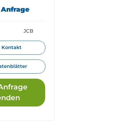
f Anfrage
JCB
Kontakt
atenblätter
Anfrage
enden