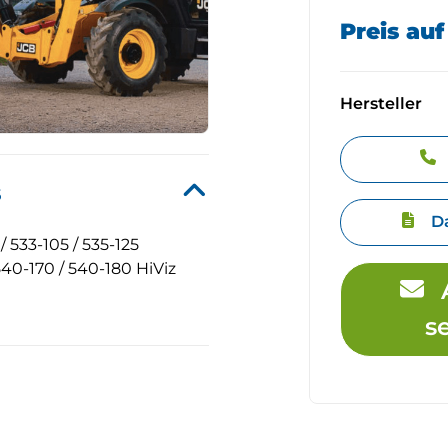
Preis au
Hersteller
s
D
/ 533-105 / 535-125
540-170 / 540-180 HiViz
s