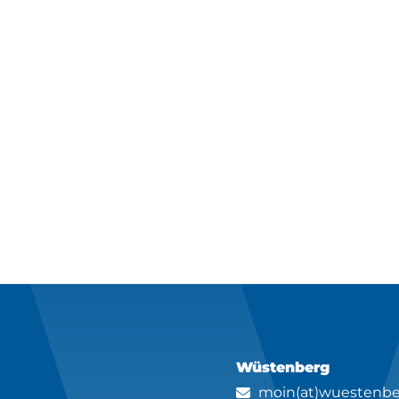
Wüstenberg
moin(at)wuestenbe