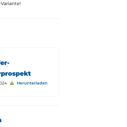
Variante!
er-
rprospekt
2024
Herunterladen
n