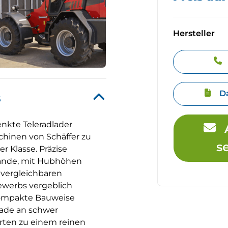
Hersteller
D
s
nkte Teleradlader
chinen von Schäffer zu
s
er Klasse. Präzise
lände, mit Hubhöhen
i vergleichbaren
werbs vergeblich
ompakte Bauweise
ade an schwer
rten zu einem reinen