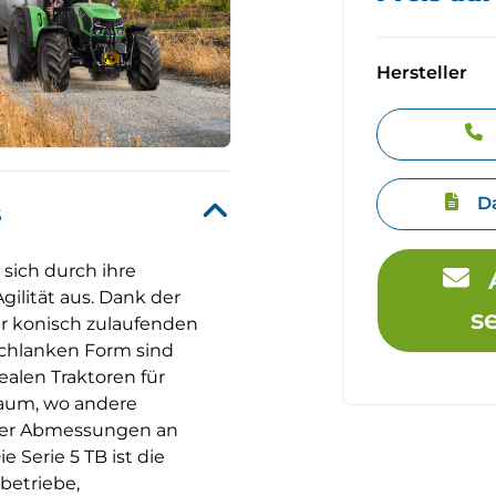
Hersteller
D
s
 sich durch ihre
gilität aus. Dank der
s
er konisch zulaufenden
chlanken Form sind
ealen Traktoren für
aum, wo andere
hrer Abmessungen an
e Serie 5 TB ist die
betriebe,