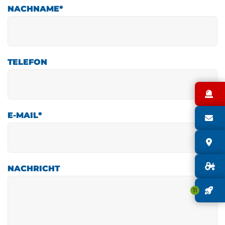
NACHNAME
*
TELEFON
N
E-MAIL
*
S
S
G
NACHRICHT
J
11