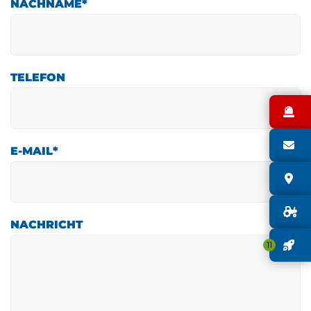
NACHNAME
*
TELEFON
N
S
E-MAIL
*
S
G
NACHRICHT
J
11