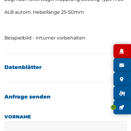
ALB autom. Hebellänge 25-50mm
Beispielbild - Irrtümer vorbehalten
N
S
Datenblätter
S
G
Anfrage senden
J
11
VORNAME