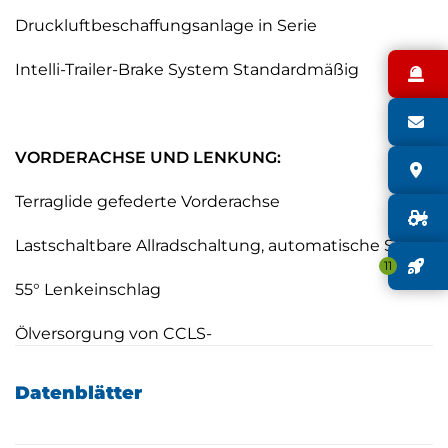
Druckluftbeschaffungsanlage in Serie
Intelli-Trailer-Brake System Standardmäßig
N
S
VORDERACHSE UND LENKUNG:
S
Terraglide gefederte Vorderachse
G
Lastschaltbare Allradschaltung, automatische Schaltu
J
11
55° Lenkeinschlag
Ölversorgung von CCLS-
Pumpe mit Prioritätsventil
Datenblätter
HYDRAULIK UND STEUERVENTILE: