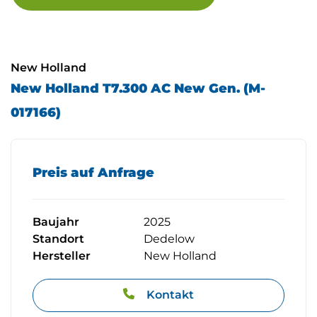
Betriebsanleitung
Kamera in der Motorhaube
New Holland
New Holland T7.300 AC New Gen. (M-
017166)
ABMESSUNGEN UND GEWICHTE:
Länge 5165 mm, Breite Kotfügel hinten (ohne/schmale
Preis auf Anfrage
Höhe Dach ohne/mit Kabinenfederung: 3314 mm (bei 
Abstand von Mitte Hinterachse bis Oberkante Dach 
Baujahr
2025
Standort
Dedelow
Radstand: 2884mm
Hersteller
New Holland
Spurweite vorn: Fixfelgen 1840 mm/1980 mm; Verstel
Kontakt
Minimales Leergewicht: 8900kg