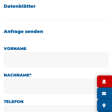
Datenblätter
Anfrage senden
VORNAME
NACHNAME
*
N
S
TELEFON
S