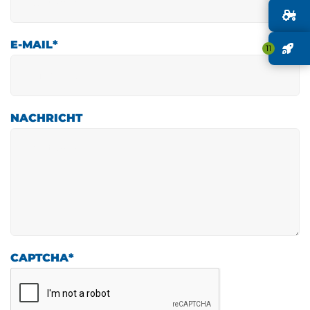
G
E-MAIL
*
J
11
NACHRICHT
CAPTCHA
*