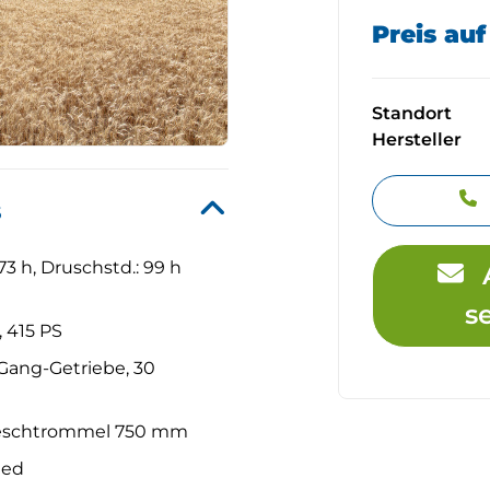
Preis au
Standort
Hersteller
s
3 h, Druschstd.: 99 h
s
 415 PS
Gang-Getriebe, 30
reschtrommel 750 mm
eed