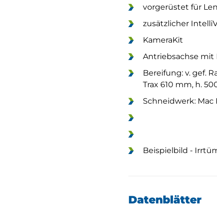
vorgerüstet für L
zusätzlicher Intell
KameraKit
Antriebsachse mit D
Bereifung: v. gef.
Trax 610 mm, h. 50
Schneidwerk: Mac 
Beispielbild - Irrt
Datenblätter