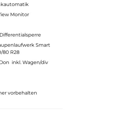
enkautomatik
iView Monitor
ifferentialsperre
 Raupenlaufwerk Smart
0/80 R28
Don inkl. Wagen/div
ümer vorbehalten