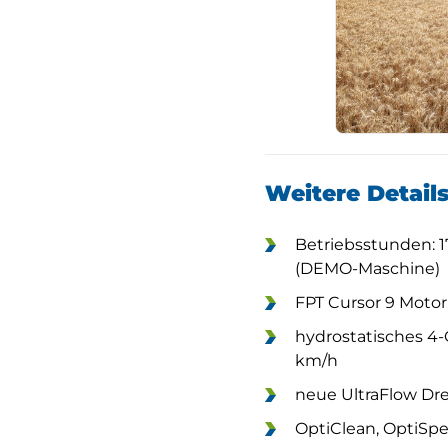
Weitere Detail
Betriebsstunden: 17
(DEMO-Maschine)
FPT Cursor 9 Motor,
hydrostatisches 4-
km/h
neue UltraFlow D
OptiClean, OptiSp