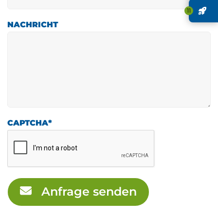
J
11
NACHRICHT
CAPTCHA
*
Anfrage senden