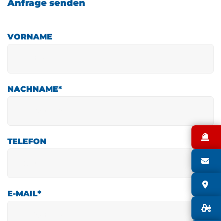
Anfrage senden
VORNAME
NACHNAME
*
N
TELEFON
S
S
E-MAIL
*
G