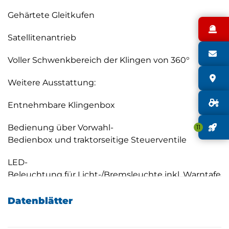
Gehärtete Gleitkufen
N
Satellitenantrieb
S
Voller Schwenkbereich der Klingen von 360°
S
Weitere Ausstattung:
G
Entnehmbare Klingenbox
J
Bedienung über Vorwahl-
11
Bedienbox und traktorseitige Steuerventile
LED-
Beleuchtung für Licht-/Bremsleuchte inkl. Warntafeln
Drehrichtung "B" (alle Scheiben drehen paarweise)
Datenblätter
Messerschnellverschluss