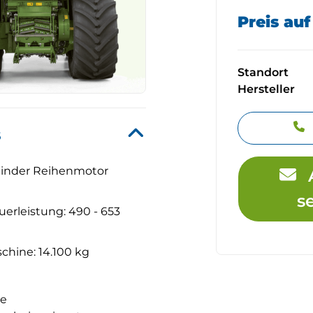
Preis au
Standort
Hersteller
s
ylinder Reihenmotor
s
erleistung: 490 - 653
hine: 14.100 kg
te