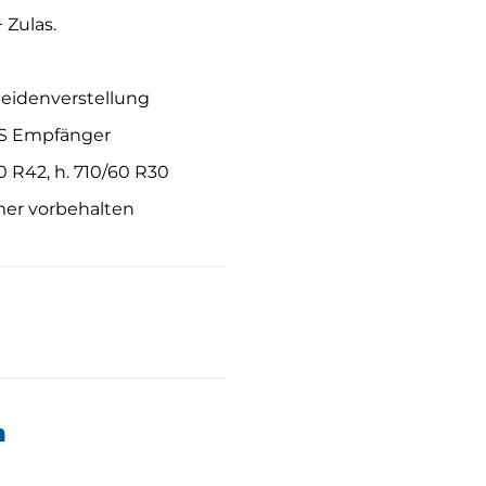
 Zulas.
eidenverstellung
SS Empfänger
0 R42, h. 710/60 R30
ümer vorbehalten
n