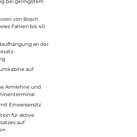
g bei geringstem
oren von Bosch
reies Fahren bis 40
adaufhängung an der
rsatz-
ng
aumkabine auf
eue Armlehne und
hinenterminal
 mit Einweisersitz
on für aktive
satzes auf
en