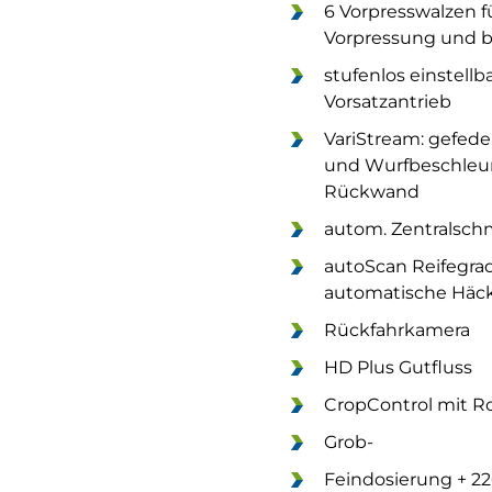
6 Vorpresswalzen 
Vorpressung und b
stufenlos einstell
Vorsatzantrieb
VariStream: gefed
und Wurfbeschleun
Rückwand
autom. Zentralsch
autoScan Reifegr
automatische Häc
Rückfahrkamera
HD Plus Gutfluss
CropControl mit R
Grob-
Feindosierung + 2