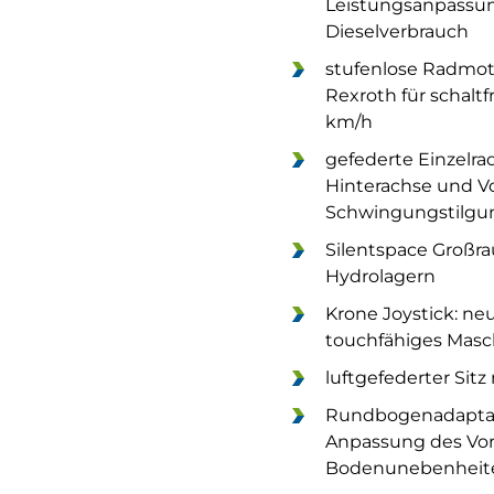
Leistungsanpassun
Dieselverbrauch
stufenlose Radmot
Rexroth für schaltf
km/h
gefederte Einzelr
Hinterachse und Vo
Schwingungstilgu
Silentspace Großr
Hydrolagern
Krone Joystick: n
touchfähiges Masc
luftgefederter Sitz
Rundbogenadaptati
Anpassung des Vor
Bodenunebenheit