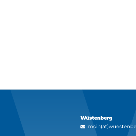
Wüstenberg
moin(at)wuestenbe