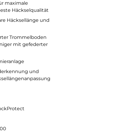
für maximale
este Häckselqualität
bare Häcksellänge und
erter Trommelboden
iger mit gefederter
mieranlage
aderkennung und
ksellängenanpassung
ockProtect
200