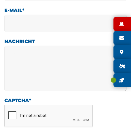
E-MAIL
*
N
S
NACHRICHT
S
G
J
11
CAPTCHA
*