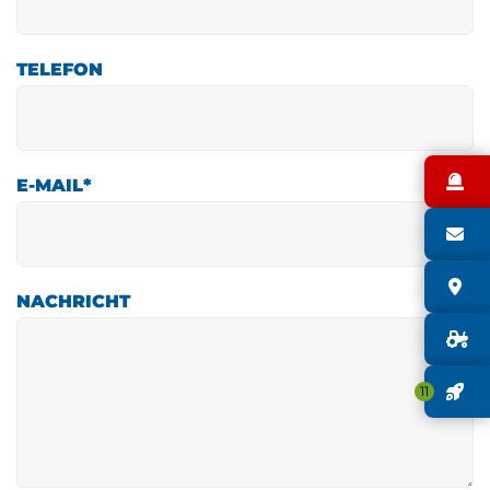
TELEFON
N
E-MAIL
*
S
S
NACHRICHT
G
J
11