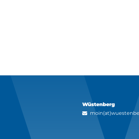
Wüstenberg
moin(at)wuestenbe