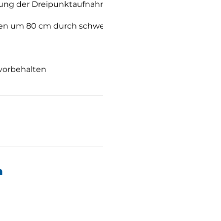
tung der Dreipunktaufnahme
den um 80 cm durch schwenken
 vorbehalten
n