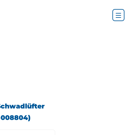
Schwadlüfter
-008804)