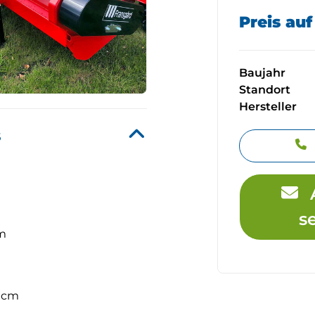
Preis au
Baujahr
Standort
Hersteller
s
s
cm
 cm