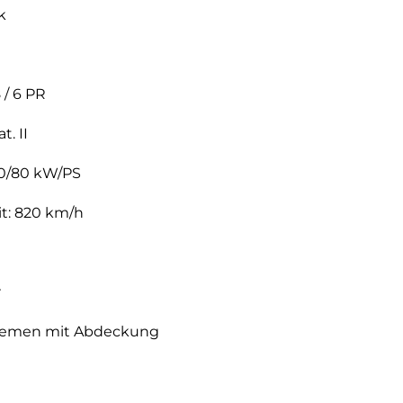
k
 / 6 PR
. II
0/80 kW/PS
t: 820 km/h
r
lriemen mit Abdeckung