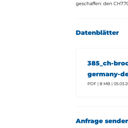
geschaffen: den CH7.70
Datenblätter
385_ch-bro
germany-d
PDF | 8 MB | 05.03.
Anfrage sende