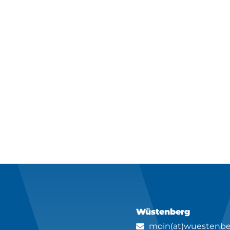
Wüstenberg
moin(at)wuestenbe