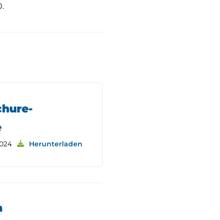
.
chure-
e
2024
Herunterladen
n