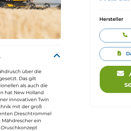
Hersteller
D
s
ähdrusch über die
setzt. Das gilt
s
ionellen als auch die
n hat New Holland
ner innovativen Twin
hnik mit der groß
zienten Dreschtrommel
n Mähdrescher ein
-Druschkonzept