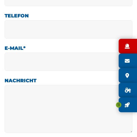
TELEFON
N
E-MAIL
*
S
S
NACHRICHT
G
J
11