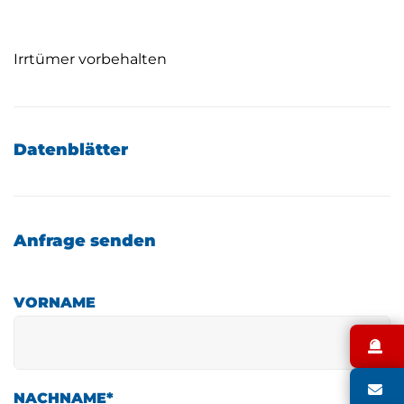
Irrtümer vorbehalten
Datenblätter
Anfrage senden
VORNAME
N
S
NACHNAME
*