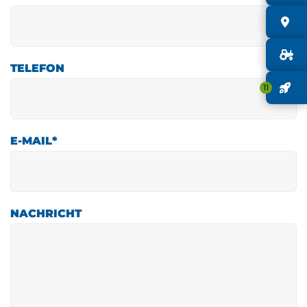
S
G
TELEFON
J
11
E-MAIL
*
NACHRICHT