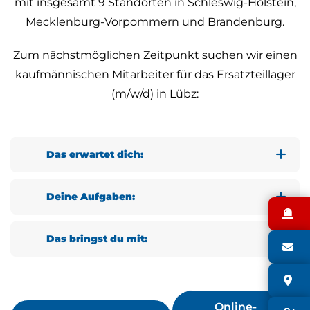
mit insgesamt 9 Standorten in Schleswig-Holstein,
Mecklenburg-Vorpommern und Brandenburg.
Zum nächstmöglichen Zeitpunkt suchen wir einen
kaufmännischen Mitarbeiter für das Ersatzteillager
(m/w/d) in Lübz:
Das erwartet dich:
Urlaubs- und Weihnachtsgeld
Deine Aufgaben:
30 Tage Urlaub sowie Sonderurlaub
N
Warenannahme, Durchführung der
Mehrarbeitsaufschläge
Das bringst du mit:
Wareneingangskontrolle und
S
Freizeitausgleich
anschließende
vorzugsweise Kenntnisse in der
unbefristetes Arbeitsverhältnis
S
Einlagerung der Ersatzteile
Landtechnik
Familienunternehmen mit flachen
Online-
Kommissionierung und Ausgabe von
technisches Verständnis und