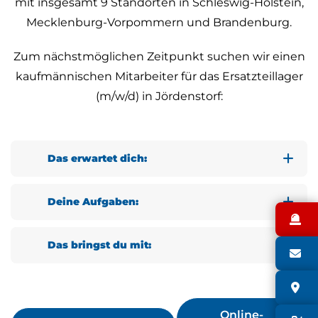
mit insgesamt 9 Standorten in Schleswig-Holstein,
Mecklenburg-Vorpommern und Brandenburg.
Zum nächstmöglichen Zeitpunkt suchen wir einen
kaufmännischen Mitarbeiter für das Ersatzteillager
(m/w/d) in Jördenstorf:
Das erwartet dich:
Urlaubs- und Weihnachtsgeld
Deine Aufgaben:
30 Tage Urlaub sowie Sonderurlaub
N
Warenannahme, Durchführung der
Mehrarbeitsaufschläge
Das bringst du mit:
Wareneingangskontrolle und
S
Freizeitausgleich
anschließende
vorzugsweise Kenntnisse in der
unbefristetes Arbeitsverhältnis
S
Einlagerung der Ersatzteile
Landtechnik
Familienunternehmen mit flachen
Online-
Kommissionierung und Ausgabe von
technisches Verständnis und