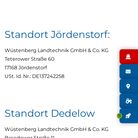
Standort Jördenstorf:
Wüstenberg Landtechnik GmbH & Co. KG
N
Teterower Straße 60
17168 Jördenstorf
S
USt. Id. Nr.: DE137242258
S
G
Standort Dedelow
J
11
Wüstenberg Landtechnik GmbH & Co. KG
Basedower Straße 11